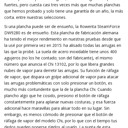
fuertes, pero cuesta casi tres veces más que muchas planchas
que hemos probado y solo tiene una garantía de un año, la más
corta. entre nuestras selecciones.
Si una plancha puede ser de ensueño, la Rowenta SteamForce
DW9280 es de ensueño. Esta plancha de fabricación alemana
ha tenido el mejor rendimiento en nuestras pruebas desde que
la usé por primera vez en 2015: ha alisado todas las arrugas en
las que la probé. La suela de acero inoxidable tiene unos 400
agujeros (no los he contado; son del fabricante), el mismo
número que anuncia el Chi 13102, por lo que libera grandes
nubes de vapor para derretir las arrugas. Su función de ráfaga
de vapor, que dispara un golpe adicional de vapor para atacar
las arrugas problemáticas con solo presionar un botón, es
mucho más contundente que la de la plancha Chi. Cuando
plancho algo que he cosido, presiono el botón de ráfaga
constantemente para aplanar nuevas costuras, y esa fuerza
adicional hace maravillas para alisar todo en su lugar. Sin
embargo, es menos cómodo de presionar que el botón de
ráfaga de vapor del modelo Chi, por lo que con el tiempo tus
dedos pueden ponerse rígidos al usarlo. La punta de esta