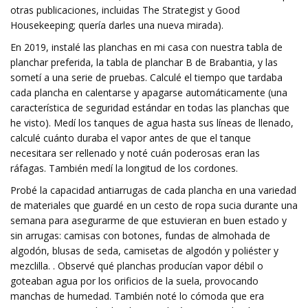
otras publicaciones, incluidas The Strategist y Good
Housekeeping; quería darles una nueva mirada).
En 2019, instalé las planchas en mi casa con nuestra tabla de
planchar preferida, la tabla de planchar B de Brabantia, y las
sometí a una serie de pruebas. Calculé el tiempo que tardaba
cada plancha en calentarse y apagarse automáticamente (una
característica de seguridad estándar en todas las planchas que
he visto). Medí los tanques de agua hasta sus líneas de llenado,
calculé cuánto duraba el vapor antes de que el tanque
necesitara ser rellenado y noté cuán poderosas eran las
ráfagas. También medí la longitud de los cordones.
Probé la capacidad antiarrugas de cada plancha en una variedad
de materiales que guardé en un cesto de ropa sucia durante una
semana para asegurarme de que estuvieran en buen estado y
sin arrugas: camisas con botones, fundas de almohada de
algodón, blusas de seda, camisetas de algodón y poliéster y
mezclilla. . Observé qué planchas producían vapor débil o
goteaban agua por los orificios de la suela, provocando
manchas de humedad. También noté lo cómoda que era