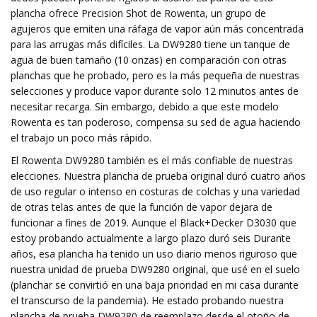
plancha ofrece Precision Shot de Rowenta, un grupo de
agujeros que emiten una ráfaga de vapor aún más concentrada
para las arrugas más difíciles. La DW9280 tiene un tanque de
agua de buen tamaño (10 onzas) en comparación con otras
planchas que he probado, pero es la más pequeña de nuestras
selecciones y produce vapor durante solo 12 minutos antes de
necesitar recarga. Sin embargo, debido a que este modelo
Rowenta es tan poderoso, compensa su sed de agua haciendo
el trabajo un poco más rápido.
El Rowenta DW9280 también es el más confiable de nuestras
elecciones. Nuestra plancha de prueba original duró cuatro años
de uso regular o intenso en costuras de colchas y una variedad
de otras telas antes de que la función de vapor dejara de
funcionar a fines de 2019. Aunque el Black+Decker D3030 que
estoy probando actualmente a largo plazo duró seis Durante
años, esa plancha ha tenido un uso diario menos riguroso que
nuestra unidad de prueba DW9280 original, que usé en el suelo
(planchar se convirtió en una baja prioridad en mi casa durante
el transcurso de la pandemia). He estado probando nuestra
plancha de prueba DW9280 de reemplazo desde el otoño de