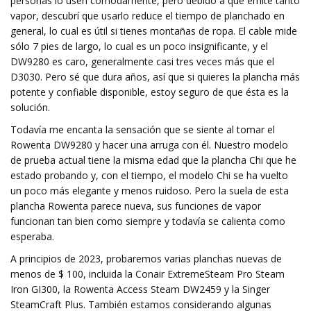
personas lo usen cómodamente, pero debido a que emite tanto
vapor, descubrí que usarlo reduce el tiempo de planchado en
general, lo cual es útil si tienes montañas de ropa. El cable mide
sólo 7 pies de largo, lo cual es un poco insignificante, y el
DW9280 es caro, generalmente casi tres veces más que el
D3030. Pero sé que dura años, así que si quieres la plancha más
potente y confiable disponible, estoy seguro de que ésta es la
solución.
Todavía me encanta la sensación que se siente al tomar el
Rowenta DW9280 y hacer una arruga con él. Nuestro modelo
de prueba actual tiene la misma edad que la plancha Chi que he
estado probando y, con el tiempo, el modelo Chi se ha vuelto
un poco más elegante y menos ruidoso. Pero la suela de esta
plancha Rowenta parece nueva, sus funciones de vapor
funcionan tan bien como siempre y todavía se calienta como
esperaba.
A principios de 2023, probaremos varias planchas nuevas de
menos de $ 100, incluida la Conair ExtremeSteam Pro Steam
Iron GI300, la Rowenta Access Steam DW2459 y la Singer
SteamCraft Plus. También estamos considerando algunas