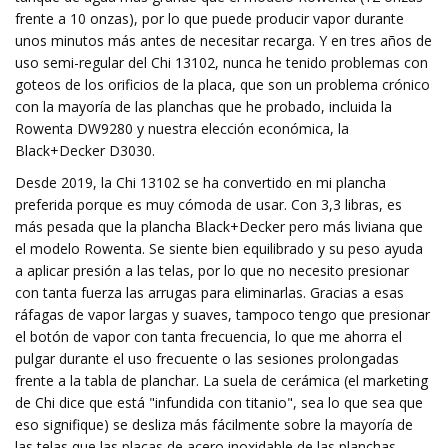
frente a 10 onzas), por lo que puede producir vapor durante
unos minutos más antes de necesitar recarga. Y en tres años de
uso semi-regular del Chi 13102, nunca he tenido problemas con
goteos de los orificios de la placa, que son un problema crónico
con la mayoría de las planchas que he probado, incluida la
Rowenta DW9280 y nuestra elección económica, la
Black+Decker D3030.
Desde 2019, la Chi 13102 se ha convertido en mi plancha
preferida porque es muy cómoda de usar. Con 3,3 libras, es
más pesada que la plancha Black+Decker pero más liviana que
el modelo Rowenta. Se siente bien equilibrado y su peso ayuda
a aplicar presión a las telas, por lo que no necesito presionar
con tanta fuerza las arrugas para eliminarlas. Gracias a esas
ráfagas de vapor largas y suaves, tampoco tengo que presionar
el botón de vapor con tanta frecuencia, lo que me ahorra el
pulgar durante el uso frecuente o las sesiones prolongadas
frente a la tabla de planchar. La suela de cerámica (el marketing
de Chi dice que está "infundida con titanio", sea lo que sea que
eso signifique) se desliza más fácilmente sobre la mayoría de
las telas que las placas de acero inoxidable de las planchas