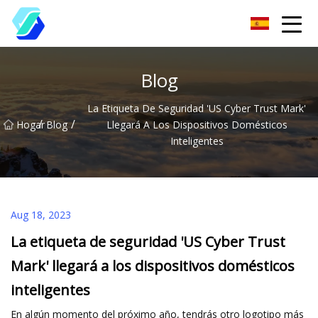
Chongqing EAS ropa etiqueta Group Co., Ltd
Blog
La Etiqueta De Seguridad 'US Cyber ​​Trust Mark'
/
/
Hogar
Blog
Llegará A Los Dispositivos Domésticos
Inteligentes
Aug 18, 2023
La etiqueta de seguridad 'US Cyber ​​Trust
Mark' llegará a los dispositivos domésticos
inteligentes
En algún momento del próximo año, tendrás otro logotipo más