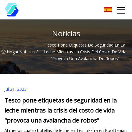
Chongqing EAS ropa etiqueta Group Co., Ltd
Noticias
Tesco Pone Etiquetas De Seguridad En La
/
/
Hogar
Noticias
Leche Mientras La Crisis Del Costo De Vida
"provoca Una Avalancha De Robos"
Jul 21, 2023
Tesco pone etiquetas de seguridad en la
leche mientras la crisis del costo de vida
"provoca una avalancha de robos"
Al menos cuatro botellas de leche en TescoExtra en Pool tenían